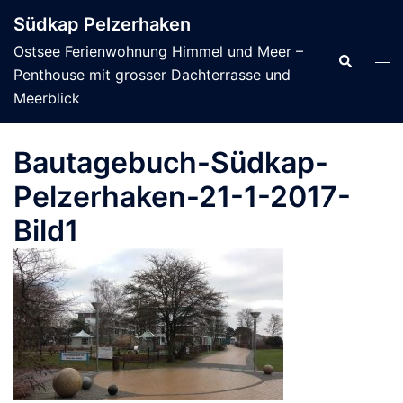
Zum
Südkap Pelzerhaken
Inhalt
Ostsee Ferienwohnung Himmel und Meer –
springen
Suche
Men
Penthouse mit grosser Dachterrasse und
ums
Meerblick
Bautagebuch-Südkap-
Pelzerhaken-21-1-2017-
Bild1