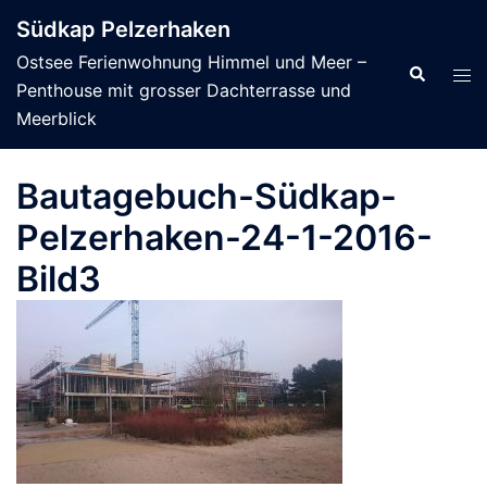
Zum
Südkap Pelzerhaken
Inhalt
Ostsee Ferienwohnung Himmel und Meer –
springen
Suche
Men
Penthouse mit grosser Dachterrasse und
ums
Meerblick
Bautagebuch-Südkap-
Pelzerhaken-24-1-2016-
Bild3