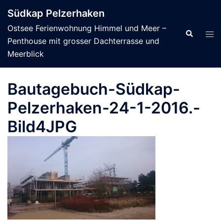
Zum
Südkap Pelzerhaken
Inhalt
Ostsee Ferienwohnung Himmel und Meer –
springen
Suche
Men
Penthouse mit grosser Dachterrasse und
ums
Meerblick
Bautagebuch-Südkap-
Pelzerhaken-24-1-2016.-
Bild4JPG