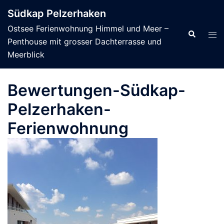
Zum
Südkap Pelzerhaken
Inhalt
Ostsee Ferienwohnung Himmel und Meer –
springen
Suche
Men
Penthouse mit grosser Dachterrasse und
ums
Meerblick
Bewertungen-Südkap-
Pelzerhaken-
Ferienwohnung