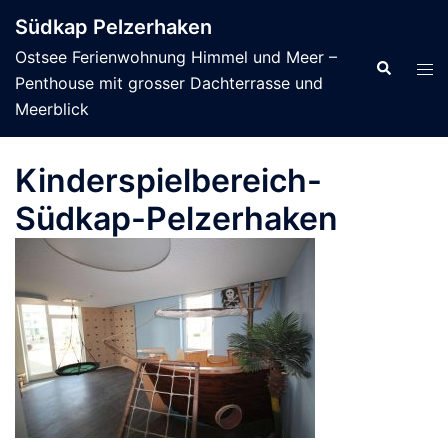
Zum
Südkap Pelzerhaken
Inhalt
Ostsee Ferienwohnung Himmel und Meer –
springen
Suche
Men
Penthouse mit grosser Dachterrasse und
ums
Meerblick
Kinderspielbereich-
Südkap-Pelzerhaken