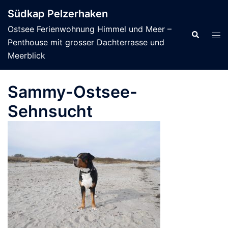
Zum
Südkap Pelzerhaken
Inhalt
Ostsee Ferienwohnung Himmel und Meer –
springen
Suche
Men
Penthouse mit grosser Dachterrasse und
ums
Meerblick
Sammy-Ostsee-
Sehnsucht